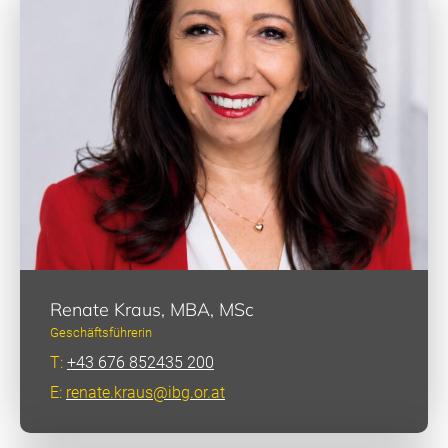
Renate Kraus, MBA, MSc
Geschäftsführerin
T:
+43 676 852435 200
E:
renate.kraus@ibg.or.at