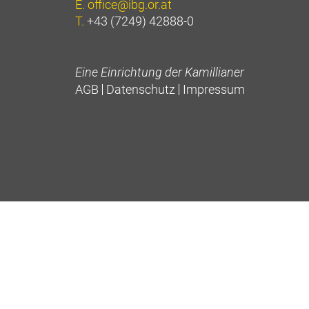
E.
office@ibg.or.at
T.
+43 (7249) 42888-0
Eine Einrichtung der Kamillianer
AGB
Datenschutz
Impressum