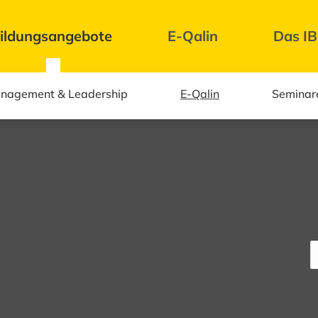
ildungsangebote
E-Qalin
Das I
nagement & Leadership
E-Qalin
Seminar