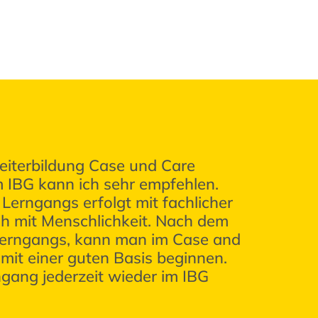
iterbildung Case und Care
“Sehr g
IBG kann ich sehr empfehlen.
wertvo
 Lerngangs erfolgt mit fachlicher
Vortrag
ch mit Menschlichkeit. Nach dem
sehr be
Lerngangs, kann man im Case and
struktur
it einer guten Basis beginnen.
gang jederzeit wieder im IBG
Waltra