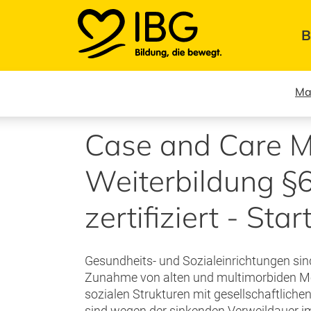
B
IBG
Institut für Bildung im Gesundheitsdienst
Ma
Case and Care 
Weiterbildung 
zertifiziert - Sta
Gesundheits- und Sozialeinrichtungen si
Zunahme von alten und multimorbiden Me
sozialen Strukturen mit gesellschaftlich
sind wegen der sinkenden Verweildauer 