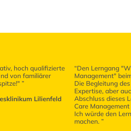
tiv, hoch qualifizierte
“Den Lerngang "We
und von familiärer
Management" beim 
pitze!" ”
Die Begleitung des
Expertise, aber au
Abschluss dieses 
sklinikum Lilienfeld
Care Management m
Ich würde den Lern
machen. ”