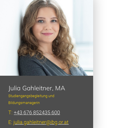
Julia Gahleitner, MA
Studiengangsbegleitung und
Bildungsmanagerin
T:
+43 676 852435 600
E:
julia.gahleitner@ibg.or.at