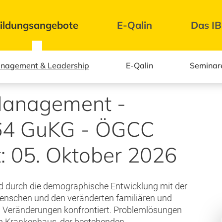
ildungsangebote
E-Qalin
Das I
nagement & Leadership
E-Qalin
Seminar
Management -
§64 GuKG - ÖGCC
rt: 05. Oktober 2026
nd durch die demographische Entwicklung mit der
nschen und den veränderten familiären und
en Veränderungen konfrontiert. Problemlösungen
im Krankenhaus, der bestehenden