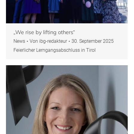
„We rise by lifting others“
News
Von
ibg-redakteur
30. September 2025
Feierlicher Lerngangsabschluss in Tirol