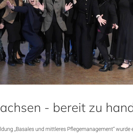
hsen - bereit zu hand
ldung „Basales und mittleres Pflegemanagement“ wurde ei