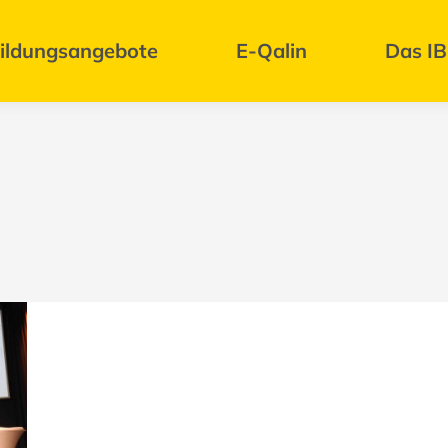
ildungsangebote
E-Qalin
Das I
: