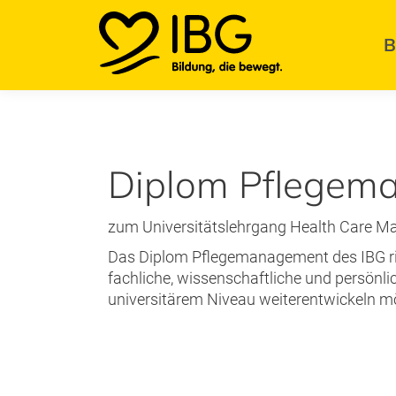
B
IBG
Institut für Bildung im Gesundheitsdienst
Diplom Pflegem
zum Universitätslehrgang Health Care M
Das Diplom Pflegemanagement des IBG rich
fachliche, wissenschaftliche und persönl
universitärem Niveau weiterentwickeln m