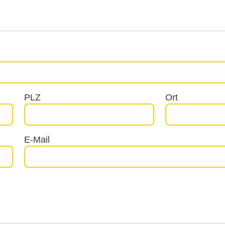
PLZ
Ort
E-Mail