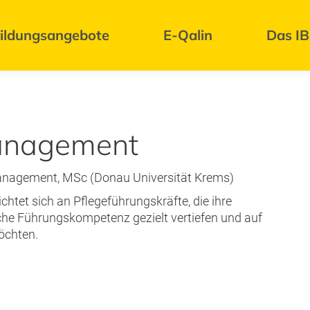
ildungsangebote
E-Qalin
Das I
anagement
anagement, MSc (Donau Universität Krems)
tet sich an Pflegeführungskräfte, die ihre
iche Führungskompetenz gezielt vertiefen und auf
öchten.