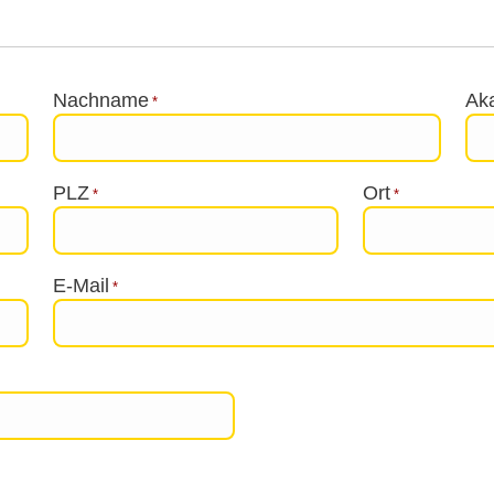
Nachname
Aka
*
PLZ
Ort
*
*
E-Mail
*